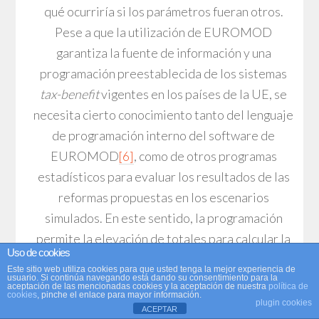
qué ocurriría si los parámetros fueran otros.
Pese a que la utilización de EUROMOD
garantiza la fuente de información y una
programación preestablecida de los sistemas
tax-benefit
vigentes en los países de la UE, se
necesita cierto conocimiento tanto del lenguaje
de programación interno del software de
EUROMOD
[6]
, como de otros programas
estadísticos para evaluar los resultados de las
reformas propuestas en los escenarios
simulados. En este sentido, la programación
permite la elevación de totales para calcular la
Uso de cookies
recaudación y abstraer los efectos de la
Este sitio web utiliza cookies para que usted tenga la mejor experiencia de
muestra a la población, así como estimar los
usuario. Si continúa navegando está dando su consentimiento para la
aceptación de las mencionadas cookies y la aceptación de nuestra
política de
cookies
, pinche el enlace para mayor información.
índices que habitualmente se utilizan en el
plugin cookies
ACEPTAR