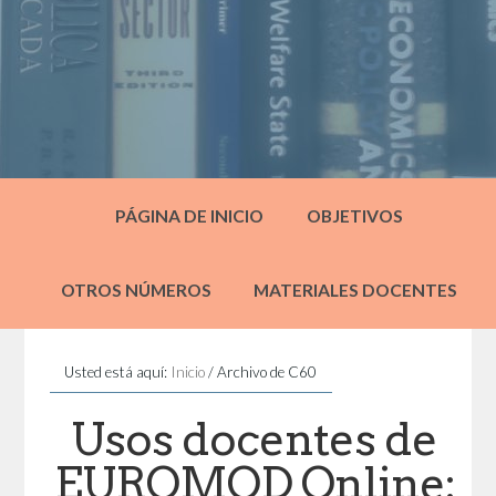
PÁGINA DE INICIO
OBJETIVOS
OTROS NÚMEROS
MATERIALES DOCENTES
Usted está aquí:
Inicio
/
Archivo de C60
Usos docentes de
EUROMOD Online: