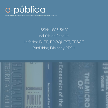
ISSN: 1885-5628
incluida en EconLit,
Latindex, DICE, PROQUEST, EBSCO
Publishing, Dialnet y RESH