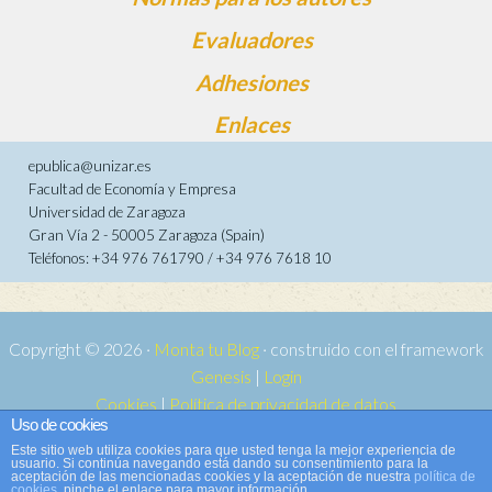
Evaluadores
Adhesiones
Enlaces
epublica@unizar.es
Facultad de Economía y Empresa
Universidad de Zaragoza
Gran Vía 2 - 50005 Zaragoza (Spain)
Teléfonos: +34 976 761790 / +34 976 7618 10
Copyright © 2026 ·
Monta tu Blog
· construido con el framework
Genesis
|
Login
Cookies
|
Política de privacidad de datos
Uso de cookies
Copyright © 2026 ·
Tema para e-publica 2
on
Genesis Framework
·
Este sitio web utiliza cookies para que usted tenga la mejor experiencia de
WordPress
·
Acceder
usuario. Si continúa navegando está dando su consentimiento para la
aceptación de las mencionadas cookies y la aceptación de nuestra
política de
cookies
, pinche el enlace para mayor información.