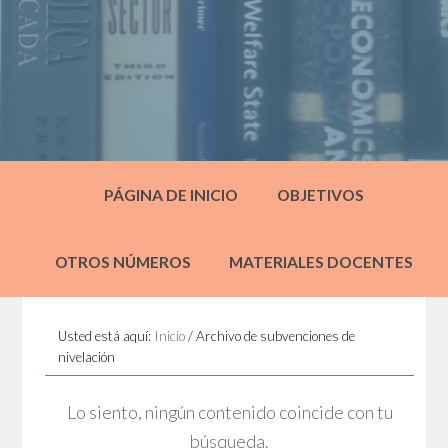
PÁGINA DE INICIO
OBJETIVOS
OTROS NÚMEROS
MATERIALES DOCENTES
Usted está aquí:
Inicio
/
Archivo de subvenciones de
nivelación
Lo siento, ningún contenido coincide con tu
búsqueda.