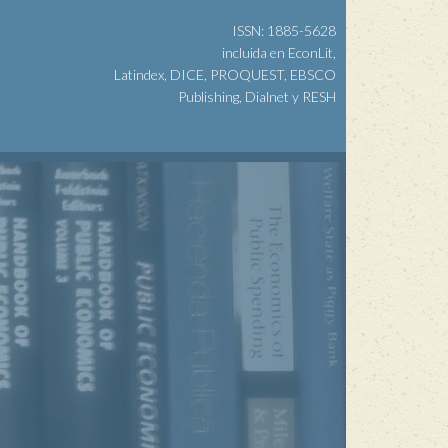
ISSN: 1885-5628
incluida en EconLit,
Latindex, DICE, PROQUEST, EBSCO
Publishing, Dialnet y RESH