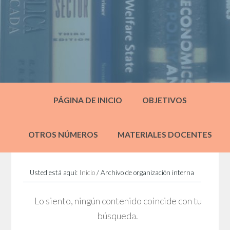
PÁGINA DE INICIO
OBJETIVOS
OTROS NÚMEROS
MATERIALES DOCENTES
Usted está aquí:
Inicio
/
Archivo de organización interna
Lo siento, ningún contenido coincide con tu
búsqueda.