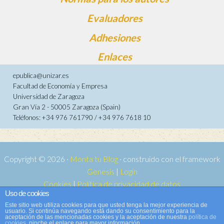
Evaluadores
Adhesiones
Enlaces
epublica@unizar.es
Facultad de Economía y Empresa
Universidad de Zaragoza
Gran Vía 2 - 50005 Zaragoza (Spain)
Teléfonos: +34 976 761790 / +34 976 7618 10
Copyright © 2026 ·
Monta tu Blog
· construido con el framework
Genesis
|
Login
Cookies
|
Política de privacidad de datos
Uso de cookies
Copyright © 2026 ·
Tema para e-publica 2
on
Genesis Framework
·
Este sitio web utiliza cookies para que usted tenga la mejor experiencia de
WordPress
·
Acceder
usuario. Si continúa navegando está dando su consentimiento para la
aceptación de las mencionadas cookies y la aceptación de nuestra
política de
cookies
, pinche el enlace para mayor información.