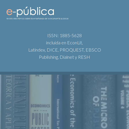
ISSN: 1885-5628
incluida en EconLit,
Latindex, DICE, PROQUEST, EBSCO
Publishing, Dialnet y RESH