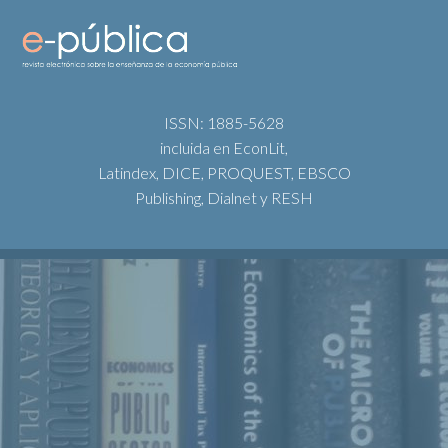
ISSN: 1885-5628
incluida en EconLit,
Latindex, DICE, PROQUEST, EBSCO
Publishing, Dialnet y RESH