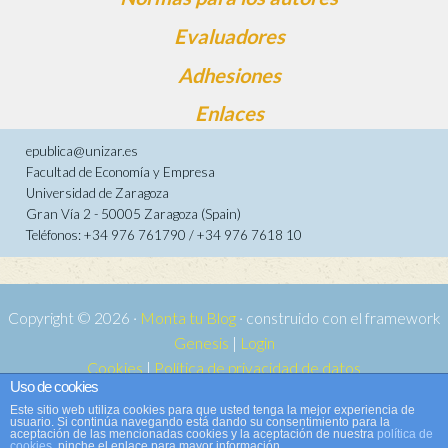
Evaluadores
Adhesiones
Enlaces
epublica@unizar.es
Facultad de Economía y Empresa
Universidad de Zaragoza
Gran Vía 2 - 50005 Zaragoza (Spain)
Teléfonos: +34 976 761790 / +34 976 7618 10
Copyright © 2026 ·
Monta tu Blog
· construido con el framework
Genesis
|
Login
Cookies
|
Política de privacidad de datos
Uso de cookies
Copyright © 2026 ·
Tema para e-publica 2
on
Genesis Framework
·
Este sitio web utiliza cookies para que usted tenga la mejor experiencia de
WordPress
·
Acceder
usuario. Si continúa navegando está dando su consentimiento para la
aceptación de las mencionadas cookies y la aceptación de nuestra
política de
cookies
, pinche el enlace para mayor información.