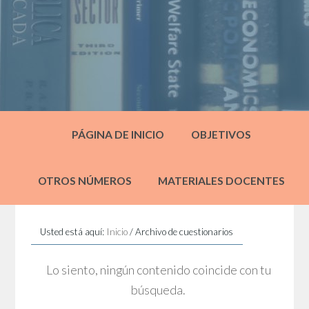
PÁGINA DE INICIO
OBJETIVOS
OTROS NÚMEROS
MATERIALES DOCENTES
Usted está aquí:
Inicio
/
Archivo de cuestionarios
Lo siento, ningún contenido coincide con tu
búsqueda.