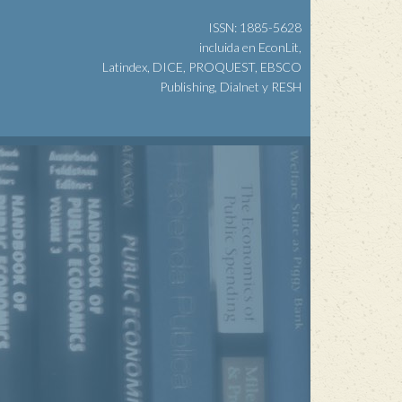
ISSN: 1885-5628
incluida en EconLit,
Latindex, DICE, PROQUEST, EBSCO
Publishing, Dialnet y RESH