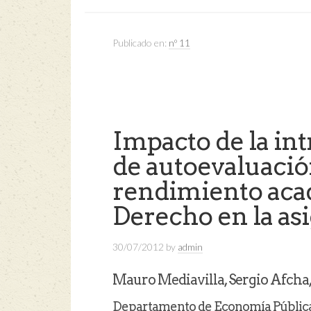
Publicado en:
nº 11
Impacto de la in
de autoevaluación
rendimiento aca
Derecho en la as
30/07/2012
by
admin
Mauro Mediavilla, Sergio Afcha,
Departamento de Economía Pública,