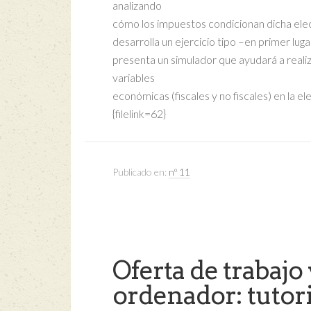
analizando
cómo los impuestos condicionan dicha elec
desarrolla un ejercicio tipo –en primer lu
presenta un simulador que ayudará a realizar
variables
económicas (fiscales y no fiscales) en la el
{filelink=62}
Publicado en:
nº 11
Oferta de trabajo
ordenador: tutori