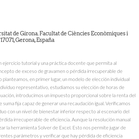
tat de Girona. Facultat de Ciències Econòmiques i
17071, Gerona, España
ercicio tutorial y una práctica docente que permita al
concepto de exceso de gravamen o pérdida irrecuperable de
llo planteamos, en primer lugar, un modelo de elección individual
ndividuo representativo, estudiamos su elección de horas de
nuación, introducimos un impuesto proporcional sobre la renta del
e suma fija capaz de generar una recaudación igual. Verificamos
duo con un nivel de bienestar inferior respecto al escenario del
pérdida irrecuperable de eficiencia. Aunque la resolución manual
zar la herramienta Solver de Excel. Esto nos permite jugar de
erentes parámetros y verificar que hay pérdida de eficiencia