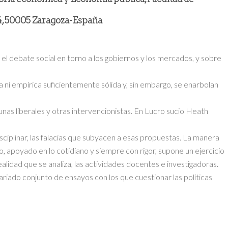
 4, 50005 Zaragoza-España
el debate social en torno a los gobiernos y los mercados, y sobre
ca ni empírica suficientemente sólida y, sin embargo, se enarbolan
nas liberales y otras intervencionistas. En Lucro sucio Heath
disciplinar, las falacias que subyacen a esas propuestas. La manera
o, apoyado en lo cotidiano y siempre con rigor, supone un ejercicio
alidad que se analiza, las actividades docentes e investigadoras.
ariado conjunto de ensayos con los que cuestionar las políticas