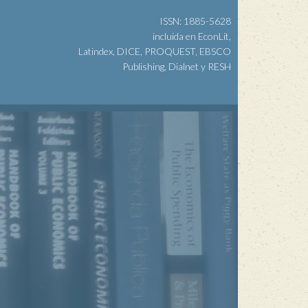
ISSN: 1885-5628
incluida en EconLit,
Latindex, DICE, PROQUEST, EBSCO
Publishing, Dialnet y RESH