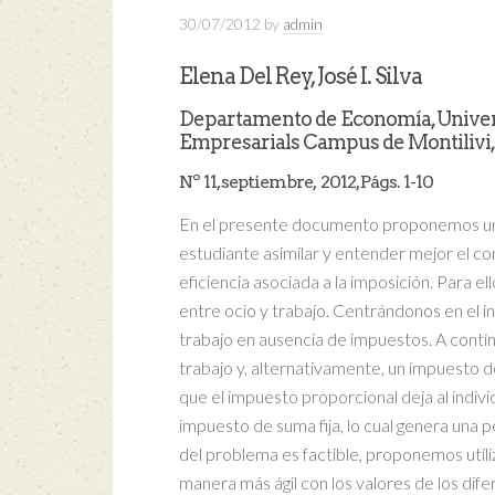
30/07/2012
by
admin
Elena Del Rey, José I. Silva
Departamento de Economía, Universi
Empresarials Campus de Montilivi, 
Nº 11, septiembre, 2012, Págs. 1-10
En el presente documento proponemos un ej
estudiante asimilar y entender mejor el 
eficiencia asociada a la imposición. Para e
entre ocio y trabajo. Centrándonos en el i
trabajo en ausencia de impuestos. A conti
trabajo y, alternativamente, un impuesto d
que el impuesto proporcional deja al indivi
impuesto de suma fija, lo cual genera una 
del problema es factible, proponemos utili
manera más ágil con los valores de los dif