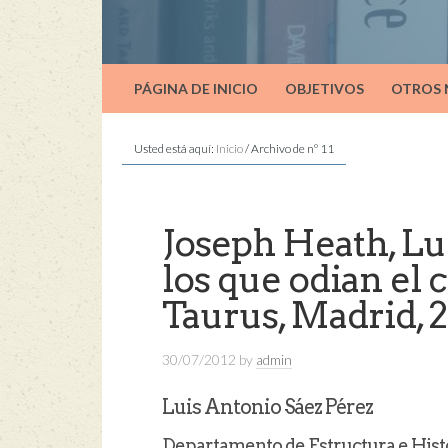
PÁGINA DE INICIO
OBJETIVOS
OTROS
Usted está aquí:
Inicio
/
Archivo de nº 11
Joseph Heath, Lu
los que odian el c
Taurus, Madrid, 
30/07/2012
by
admin
Luis Antonio Sáez Pérez
Departamento de Estructura e Hist