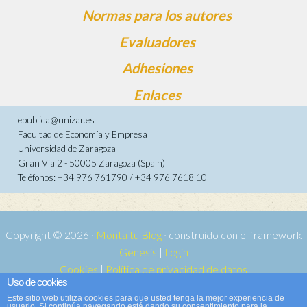
Normas para los autores
Evaluadores
Adhesiones
Enlaces
epublica@unizar.es
Facultad de Economía y Empresa
Universidad de Zaragoza
Gran Vía 2 - 50005 Zaragoza (Spain)
Teléfonos: +34 976 761790 / +34 976 7618 10
Copyright © 2026 ·
Monta tu Blog
· construido con el framework
Genesis
|
Login
Cookies
|
Política de privacidad de datos
Uso de cookies
Copyright © 2026 ·
Tema para e-publica 2
on
Genesis Framework
·
Este sitio web utiliza cookies para que usted tenga la mejor experiencia de
WordPress
·
Acceder
usuario. Si continúa navegando está dando su consentimiento para la