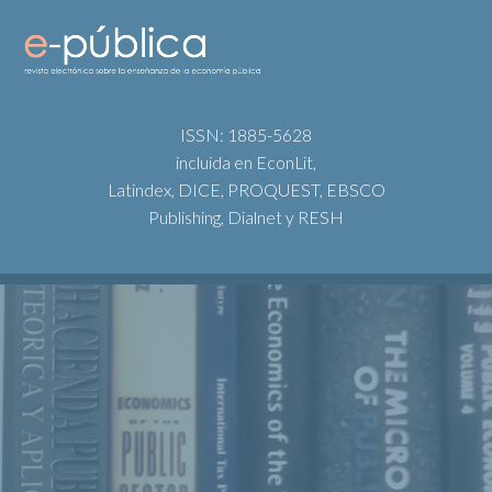
ISSN: 1885-5628
incluida en EconLit,
Latindex, DICE, PROQUEST, EBSCO
Publishing, Dialnet y RESH