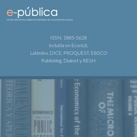
ISSN: 1885-5628
incluida en EconLit,
Latindex, DICE, PROQUEST, EBSCO
Publishing, Dialnet y RESH