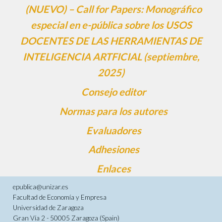
(NUEVO) – Call for Papers: Monográfico
especial en e-pública sobre los USOS
DOCENTES DE LAS HERRAMIENTAS DE
INTELIGENCIA ARTFICIAL (septiembre,
2025)
Consejo editor
Normas para los autores
Evaluadores
Adhesiones
Enlaces
epublica@unizar.es
Facultad de Economía y Empresa
Universidad de Zaragoza
Gran Vía 2 - 50005 Zaragoza (Spain)