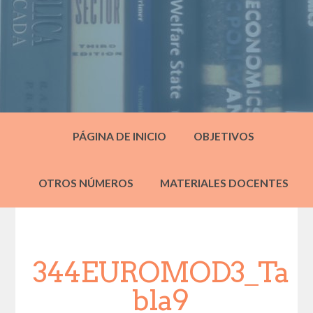
PÁGINA DE INICIO
OBJETIVOS
OTROS NÚMEROS
MATERIALES DOCENTES
344EUROMOD3_Ta
bla9