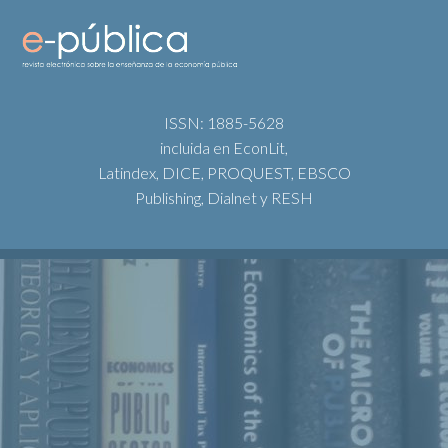
ISSN: 1885-5628
incluida en EconLit,
Latindex, DICE, PROQUEST, EBSCO
Publishing, Dialnet y RESH