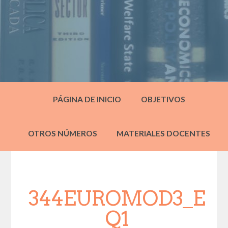
PÁGINA DE INICIO
OBJETIVOS
OTROS NÚMEROS
MATERIALES DOCENTES
344EUROMOD3_E
Q1