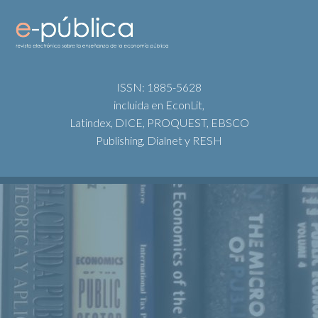
ISSN: 1885-5628
incluida en EconLit,
Latindex, DICE, PROQUEST, EBSCO
Publishing, Dialnet y RESH