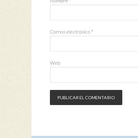
Nombre
*
Correo electrónico
*
Web