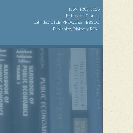
ISSN: 1885-5628
incluida en EconLit,
Latindex, DICE, PROQUEST, EBSCO
Publishing, Dialnet y RESH