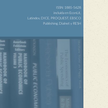
ISSN: 1885-5628
incluida en EconLit,
Latindex, DICE, PROQUEST, EBSCO
Publishing, Dialnet y RESH