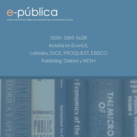
ISSN: 1885-5628
incluida en EconLit,
Latindex, DICE, PROQUEST, EBSCO
Publishing, Dialnet y RESH