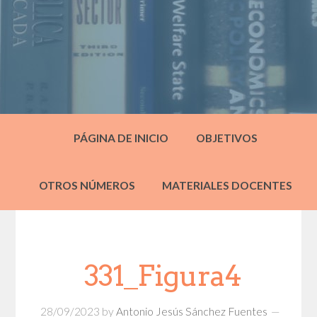
PÁGINA DE INICIO
OBJETIVOS
OTROS NÚMEROS
MATERIALES DOCENTES
331_Figura4
28/09/2023
by
Antonio Jesús Sánchez Fuentes