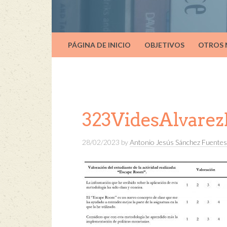
PÁGINA DE INICIO
OBJETIVOS
OTROS
323VidesAlvarez
28/02/2023
by
Antonio Jesús Sánchez Fuentes