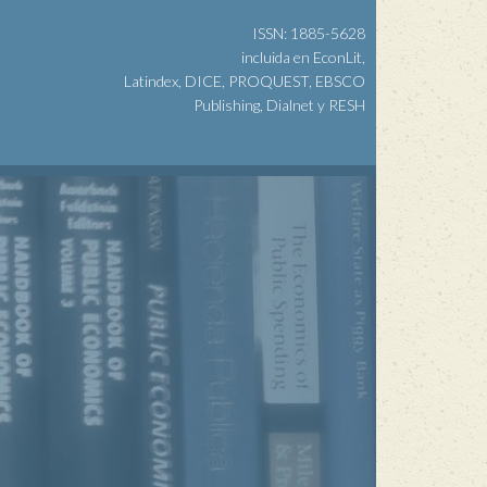
ISSN: 1885-5628
incluida en EconLit,
Latindex, DICE, PROQUEST, EBSCO
Publishing, Dialnet y RESH