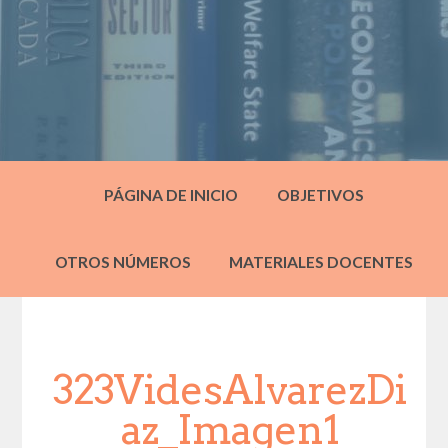
PÁGINA DE INICIO
OBJETIVOS
OTROS NÚMEROS
MATERIALES DOCENTES
323VidesAlvarezDi
az_Imagen1