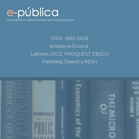
ISSN: 1885-5628
incluida en EconLit,
Latindex, DICE, PROQUEST, EBSCO
Publishing, Dialnet y RESH