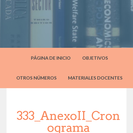
PÁGINA DE INICIO
OBJETIVOS
OTROS NÚMEROS
MATERIALES DOCENTES
333_AnexoII_Cron
ograma