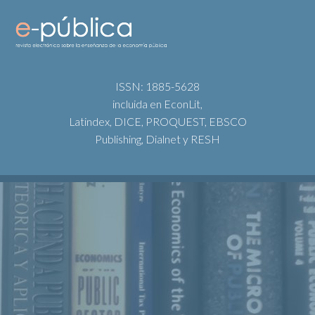
ISSN: 1885-5628
incluida en EconLit,
Latindex, DICE, PROQUEST, EBSCO
Publishing, Dialnet y RESH