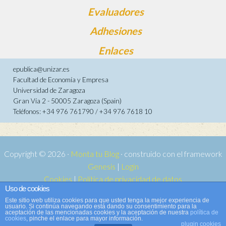
Evaluadores
Adhesiones
Enlaces
epublica@unizar.es
Facultad de Economía y Empresa
Universidad de Zaragoza
Gran Vía 2 - 50005 Zaragoza (Spain)
Teléfonos: +34 976 761790 / +34 976 7618 10
Copyright © 2026 ·
Monta tu Blog
· construido con el framework
Genesis
|
Login
Cookies
|
Política de privacidad de datos
Uso de cookies
Copyright © 2026 ·
Tema para e-publica 2
on
Genesis Framework
·
Este sitio web utiliza cookies para que usted tenga la mejor experiencia de
WordPress
·
Acceder
usuario. Si continúa navegando está dando su consentimiento para la
aceptación de las mencionadas cookies y la aceptación de nuestra
política de
cookies
, pinche el enlace para mayor información.
plugin cookies