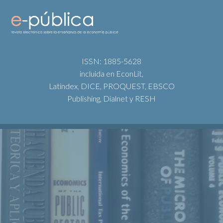
ISSN: 1885-5628
incluida en EconLit,
Latindex, DICE, PROQUEST, EBSCO
Publishing, Dialnet y RESH