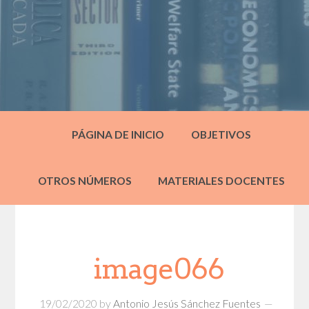
PÁGINA DE INICIO
OBJETIVOS
OTROS NÚMEROS
MATERIALES DOCENTES
image066
19/02/2020
by
Antonio Jesús Sánchez Fuentes