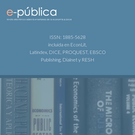
ISSN: 1885-5628
incluida en EconLit,
Latindex, DICE, PROQUEST, EBSCO
Publishing, Dialnet y RESH