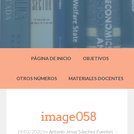
PÁGINA DE INICIO
OBJETIVOS
OTROS NÚMEROS
MATERIALES DOCENTES
image058
19/02/2020
by
Antonio Jesús Sánchez Fuentes