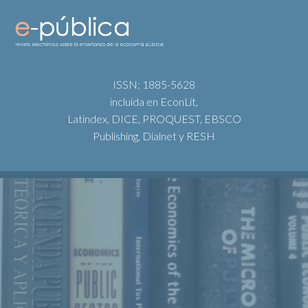
ISSN: 1885-5628
incluida en EconLit,
Latindex, DICE, PROQUEST, EBSCO
Publishing, Dialnet y RESH