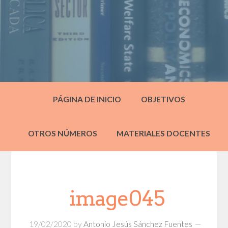
PÁGINA DE INICIO
OBJETIVOS
OTROS NÚMEROS
MATERIALES DOCENTES
image045
19/02/2020
by
Antonio Jesús Sánchez Fuentes