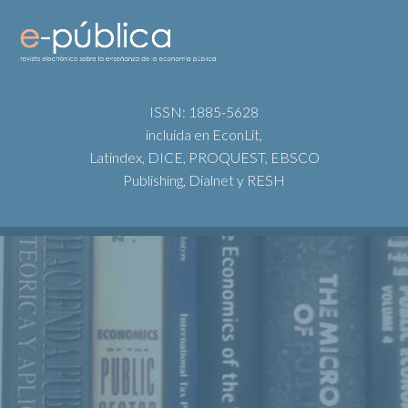
ISSN: 1885-5628
incluida en EconLit,
Latindex, DICE, PROQUEST, EBSCO
Publishing, Dialnet y RESH