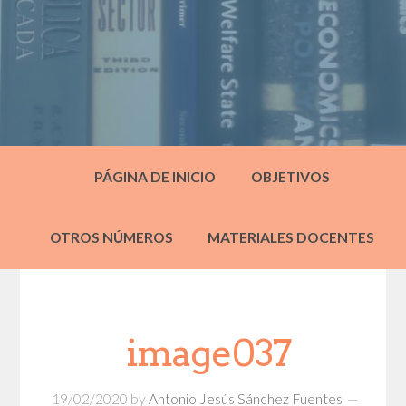
PÁGINA DE INICIO
OBJETIVOS
OTROS NÚMEROS
MATERIALES DOCENTES
image037
19/02/2020
by
Antonio Jesús Sánchez Fuentes