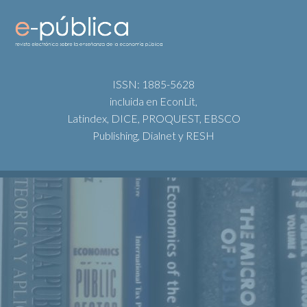
ISSN: 1885-5628
incluida en EconLit,
Latindex, DICE, PROQUEST, EBSCO
Publishing, Dialnet y RESH