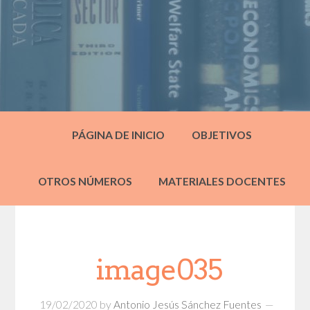
PÁGINA DE INICIO
OBJETIVOS
OTROS NÚMEROS
MATERIALES DOCENTES
image035
19/02/2020
by
Antonio Jesús Sánchez Fuentes