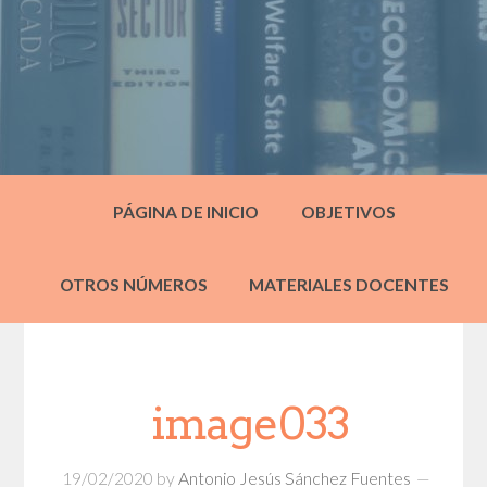
PÁGINA DE INICIO
OBJETIVOS
OTROS NÚMEROS
MATERIALES DOCENTES
image033
19/02/2020
by
Antonio Jesús Sánchez Fuentes