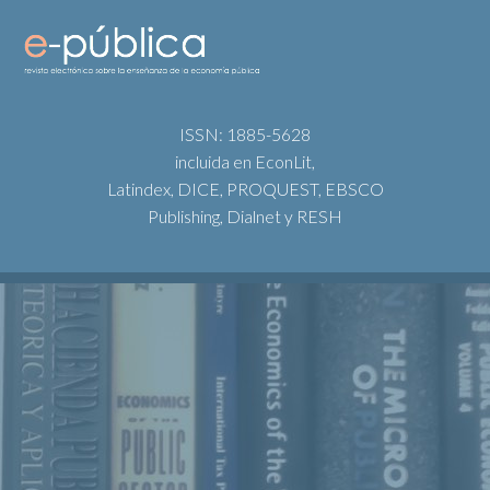
ISSN: 1885-5628
incluida en EconLit,
Latindex, DICE, PROQUEST, EBSCO
Publishing, Dialnet y RESH