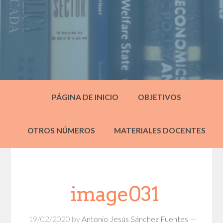
PÁGINA DE INICIO
OBJETIVOS
OTROS NÚMEROS
MATERIALES DOCENTES
image031
19/02/2020
by
Antonio Jesús Sánchez Fuentes