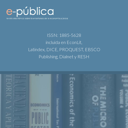
ISSN: 1885-5628
incluida en EconLit,
Latindex, DICE, PROQUEST, EBSCO
Publishing, Dialnet y RESH