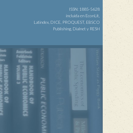
ISSN: 1885-5628
incluida en EconLit,
Latindex, DICE, PROQUEST, EBSCO
Publishing, Dialnet y RESH