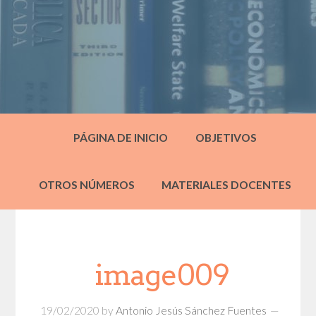
PÁGINA DE INICIO
OBJETIVOS
OTROS NÚMEROS
MATERIALES DOCENTES
image009
19/02/2020
by
Antonio Jesús Sánchez Fuentes