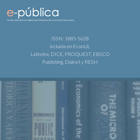
ISSN: 1885-5628
incluida en EconLit,
Latindex, DICE, PROQUEST, EBSCO
Publishing, Dialnet y RESH