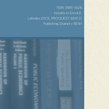
ISSN: 1885-5628
incluida en EconLit,
Latindex, DICE, PROQUEST, EBSCO
Publishing, Dialnet y RESH