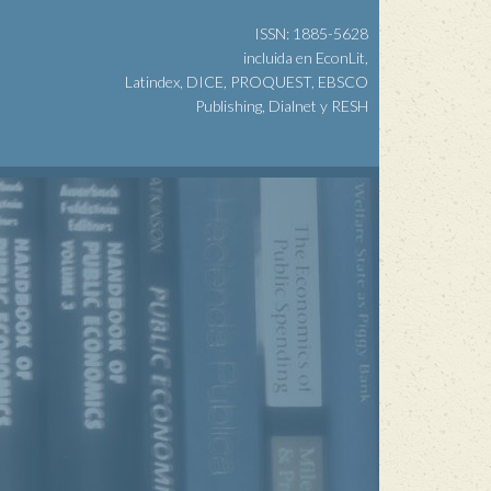
ISSN: 1885-5628
incluida en EconLit,
Latindex, DICE, PROQUEST, EBSCO
Publishing, Dialnet y RESH