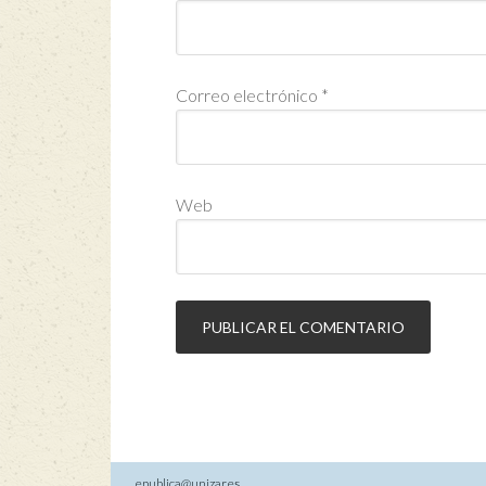
Correo electrónico
*
Web
epublica@unizar.es