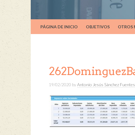
PÁGINA DE INICIO
OBJETIVOS
OTROS
262DominguezBa
19/02/2020
by
Antonio Jesús Sánchez Fuentes