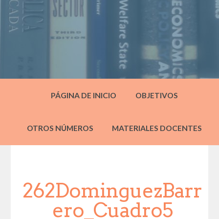
PÁGINA DE INICIO
OBJETIVOS
OTROS NÚMEROS
MATERIALES DOCENTES
262DominguezBarr
ero_Cuadro5