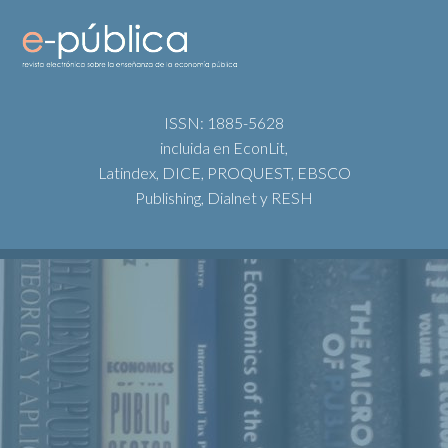
ISSN: 1885-5628
incluida en EconLit,
Latindex, DICE, PROQUEST, EBSCO
Publishing, Dialnet y RESH