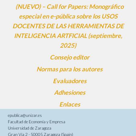
(NUEVO) – Call for Papers: Monográfico
especial en e-pública sobre los USOS
DOCENTES DE LAS HERRAMIENTAS DE
INTELIGENCIA ARTFICIAL (septiembre,
2025)
Consejo editor
Normas para los autores
Evaluadores
Adhesiones
Enlaces
epublica@unizar.es
Facultad de Economía y Empresa
Universidad de Zaragoza
Gran Vía 2 - 50005 Zaragoza (Spain)