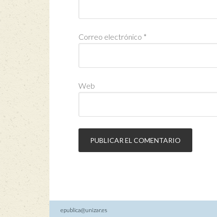
Correo electrónico
*
Web
epublica@unizar.es