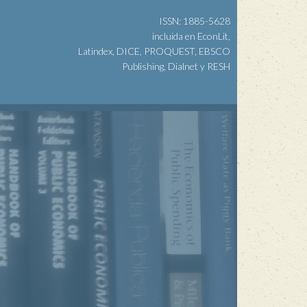
ISSN: 1885-5628
incluida en EconLit,
Latindex, DICE, PROQUEST, EBSCO
Publishing, Dialnet y RESH