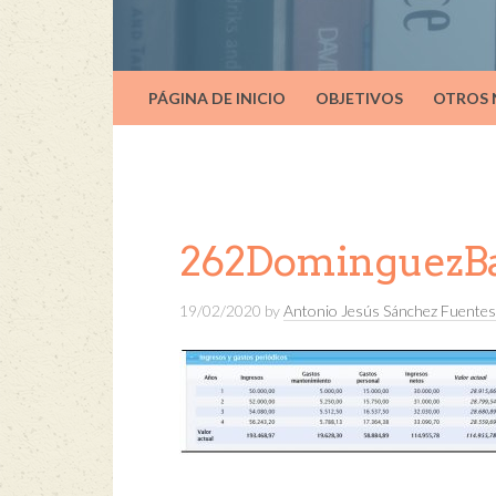
PÁGINA DE INICIO
OBJETIVOS
OTROS
262DominguezBa
19/02/2020
by
Antonio Jesús Sánchez Fuentes