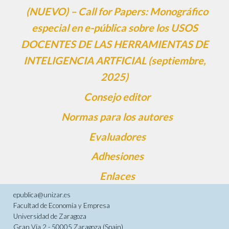
(NUEVO) – Call for Papers: Monográfico
especial en e-pública sobre los USOS
DOCENTES DE LAS HERRAMIENTAS DE
INTELIGENCIA ARTFICIAL (septiembre,
2025)
Consejo editor
Normas para los autores
Evaluadores
Adhesiones
Enlaces
epublica@unizar.es
Facultad de Economía y Empresa
Universidad de Zaragoza
Gran Vía 2 - 50005 Zaragoza (Spain)