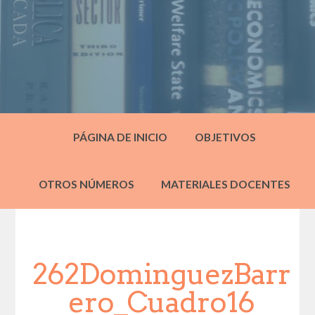
PÁGINA DE INICIO
OBJETIVOS
OTROS NÚMEROS
MATERIALES DOCENTES
262DominguezBarr
ero_Cuadro16