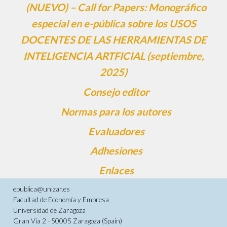
(NUEVO) – Call for Papers: Monográfico
especial en e-pública sobre los USOS
DOCENTES DE LAS HERRAMIENTAS DE
INTELIGENCIA ARTFICIAL (septiembre,
2025)
Consejo editor
Normas para los autores
Evaluadores
Adhesiones
Enlaces
epublica@unizar.es
Facultad de Economía y Empresa
Universidad de Zaragoza
Gran Vía 2 - 50005 Zaragoza (Spain)