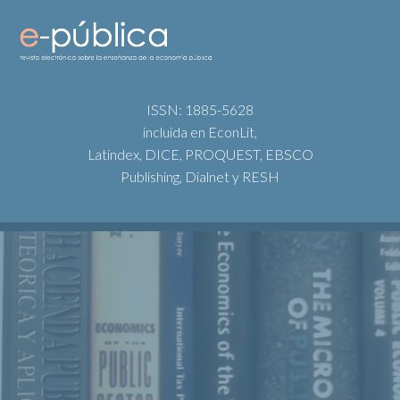
ISSN: 1885-5628
incluida en EconLit,
Latindex, DICE, PROQUEST, EBSCO
Publishing, Dialnet y RESH