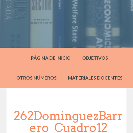
PÁGINA DE INICIO
OBJETIVOS
OTROS NÚMEROS
MATERIALES DOCENTES
262DominguezBarr
ero_Cuadro12