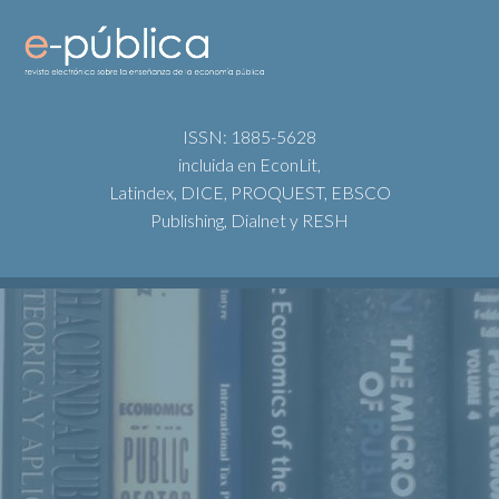
ISSN: 1885-5628
incluida en EconLit,
Latindex, DICE, PROQUEST, EBSCO
Publishing, Dialnet y RESH