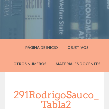
PÁGINA DE INICIO
OBJETIVOS
OTROS NÚMEROS
MATERIALES DOCENTES
291RodrigoSauco_
Tabla2