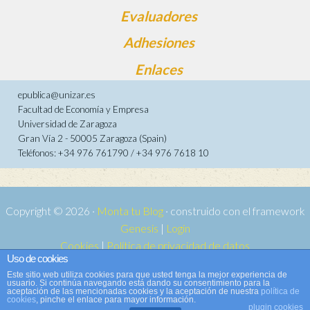
Evaluadores
Adhesiones
Enlaces
epublica@unizar.es
Facultad de Economía y Empresa
Universidad de Zaragoza
Gran Vía 2 - 50005 Zaragoza (Spain)
Teléfonos: +34 976 761790 / +34 976 7618 10
Copyright © 2026 ·
Monta tu Blog
· construido con el framework
Genesis
|
Login
Cookies
|
Política de privacidad de datos
Uso de cookies
Copyright © 2026 ·
Tema para e-publica 2
on
Genesis Framework
·
Este sitio web utiliza cookies para que usted tenga la mejor experiencia de
WordPress
·
Acceder
usuario. Si continúa navegando está dando su consentimiento para la
aceptación de las mencionadas cookies y la aceptación de nuestra
política de
cookies
, pinche el enlace para mayor información.
plugin cookies