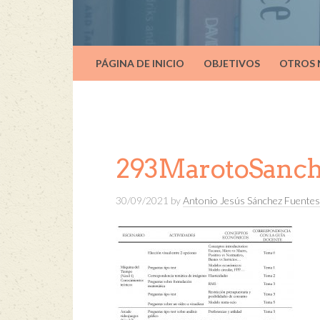
PÁGINA DE INICIO
OBJETIVOS
OTROS
293MarotoSanch
30/09/2021
by
Antonio Jesús Sánchez Fuentes