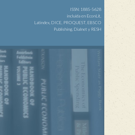
ISSN: 1885-5628
incluida en EconLit,
Latindex, DICE, PROQUEST, EBSCO
Publishing, Dialnet y RESH