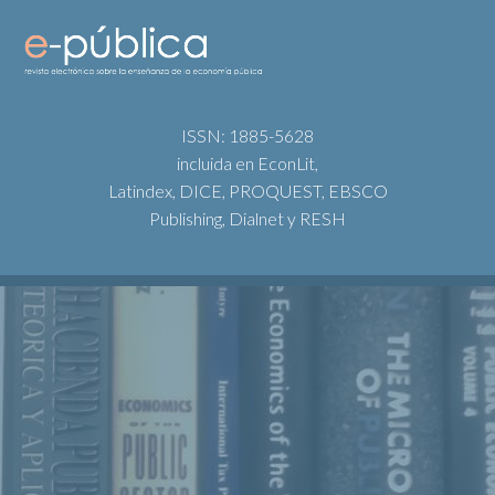
ISSN: 1885-5628
incluida en EconLit,
Latindex, DICE, PROQUEST, EBSCO
Publishing, Dialnet y RESH