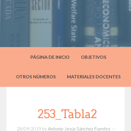
PÁGINA DE INICIO
OBJETIVOS
OTROS NÚMEROS
MATERIALES DOCENTES
253_Tabla2
28/09/2019
by
Antonio Jesús Sánchez Fuentes