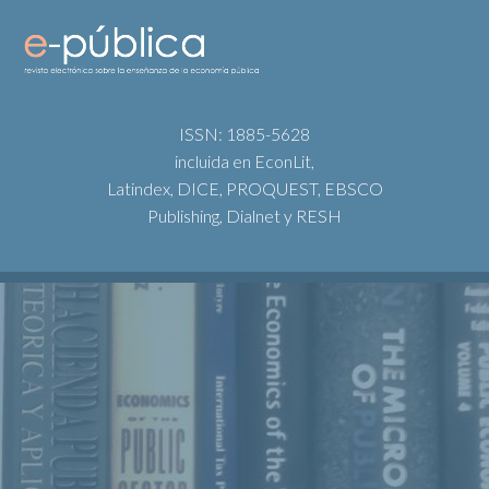
ISSN: 1885-5628
incluida en EconLit,
Latindex, DICE, PROQUEST, EBSCO
Publishing, Dialnet y RESH