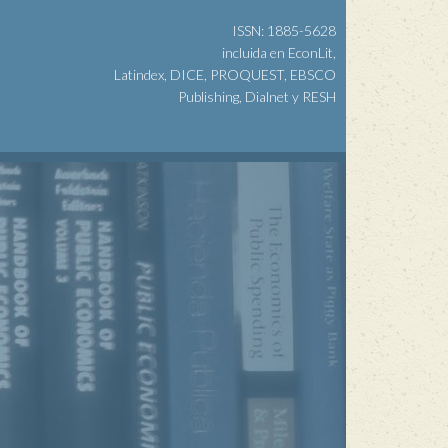
ISSN: 1885-5628
incluida en EconLit,
Latindex, DICE, PROQUEST, EBSCO
Publishing, Dialnet y RESH