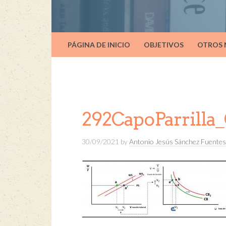
PÁGINA DE INICIO
OBJETIVOS
OTROS
292CapoParrilla_
30/09/2021
by
Antonio Jesús Sánchez Fuentes