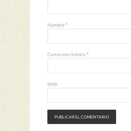
Nombre
*
Correo electrónico
*
Web