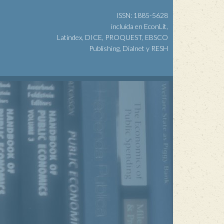
ISSN: 1885-5628
incluida en EconLit,
Latindex, DICE, PROQUEST, EBSCO
Publishing, Dialnet y RESH