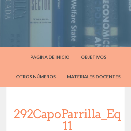
PÁGINA DE INICIO
OBJETIVOS
OTROS NÚMEROS
MATERIALES DOCENTES
292CapoParrilla_Eq
11