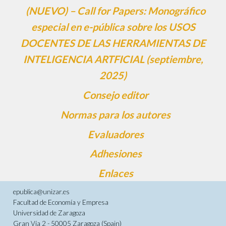
(NUEVO) – Call for Papers: Monográfico
especial en e-pública sobre los USOS
DOCENTES DE LAS HERRAMIENTAS DE
INTELIGENCIA ARTFICIAL (septiembre,
2025)
Consejo editor
Normas para los autores
Evaluadores
Adhesiones
Enlaces
epublica@unizar.es
Facultad de Economía y Empresa
Universidad de Zaragoza
Gran Vía 2 - 50005 Zaragoza (Spain)