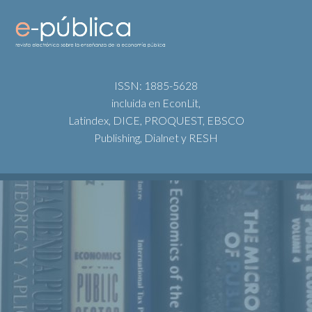
ISSN: 1885-5628
incluida en EconLit,
Latindex, DICE, PROQUEST, EBSCO
Publishing, Dialnet y RESH