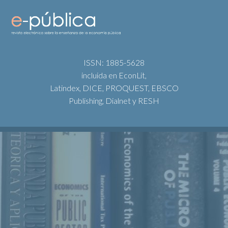
ISSN: 1885-5628
incluida en EconLit,
Latindex, DICE, PROQUEST, EBSCO
Publishing, Dialnet y RESH