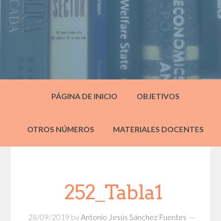
PÁGINA DE INICIO
OBJETIVOS
OTROS NÚMEROS
MATERIALES DOCENTES
252_Tabla1
28/09/2019
by
Antonio Jesús Sánchez Fuentes