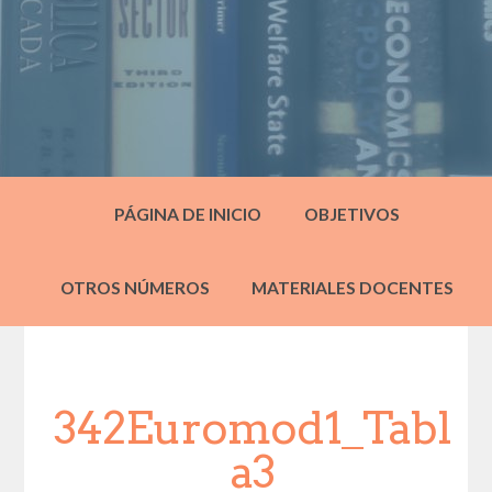
PÁGINA DE INICIO
OBJETIVOS
OTROS NÚMEROS
MATERIALES DOCENTES
342Euromod1_Tabl
a3