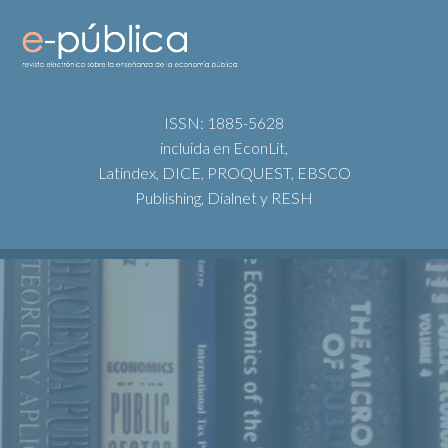
ISSN: 1885-5628
incluida en EconLit,
Latindex, DICE, PROQUEST, EBSCO
Publishing, Dialnet y RESH