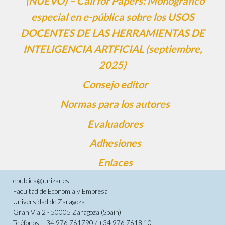
(NUEVO) – Call for Papers: Monográfico
especial en e-pública sobre los USOS
DOCENTES DE LAS HERRAMIENTAS DE
INTELIGENCIA ARTFICIAL (septiembre,
2025)
Consejo editor
Normas para los autores
Evaluadores
Adhesiones
Enlaces
epublica@unizar.es
Facultad de Economía y Empresa
Universidad de Zaragoza
Gran Vía 2 - 50005 Zaragoza (Spain)
Teléfonos: +34 976 761790 / +34 976 7618 10