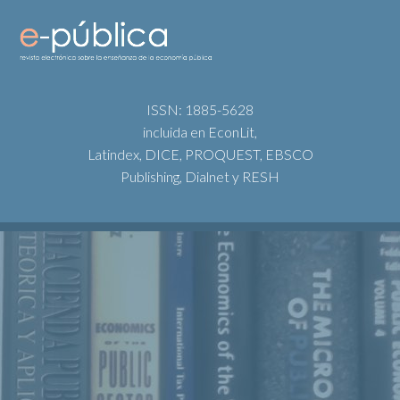
ISSN: 1885-5628
incluida en EconLit,
Latindex, DICE, PROQUEST, EBSCO
Publishing, Dialnet y RESH