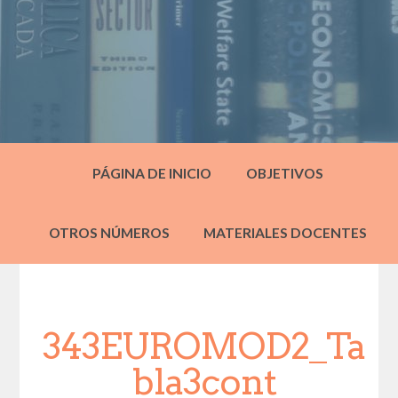
PÁGINA DE INICIO
OBJETIVOS
OTROS NÚMEROS
MATERIALES DOCENTES
343EUROMOD2_Ta
bla3cont