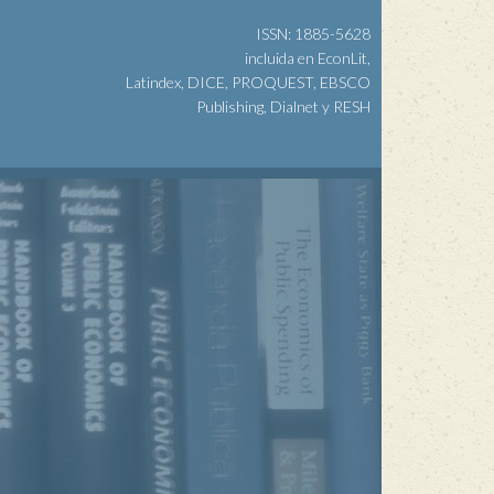
ISSN: 1885-5628
incluida en EconLit,
Latindex, DICE, PROQUEST, EBSCO
Publishing, Dialnet y RESH