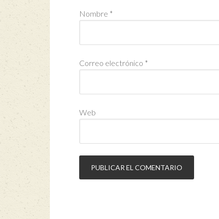
Nombre
*
Correo electrónico
*
Web