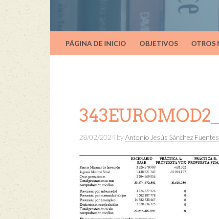
PÁGINA DE INICIO
OBJETIVOS
OTROS
343EUROMOD2_T
28/02/2024
by
Antonio Jesús Sánchez Fuentes