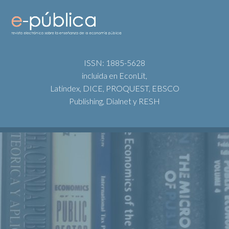
ISSN: 1885-5628
incluida en EconLit,
Latindex, DICE, PROQUEST, EBSCO
Publishing, Dialnet y RESH