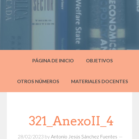
PÁGINA DE INICIO
OBJETIVOS
OTROS NÚMEROS
MATERIALES DOCENTES
321_AnexoII_4
28/02/2023
by
Antonio Jesús Sánchez Fuentes