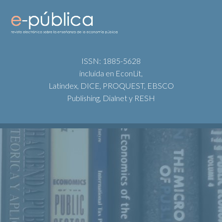
ISSN: 1885-5628
incluida en EconLit,
Latindex, DICE, PROQUEST, EBSCO
Publishing, Dialnet y RESH