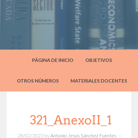
PÁGINA DE INICIO
OBJETIVOS
OTROS NÚMEROS
MATERIALES DOCENTES
321_AnexoII_1
28/02/2023
by
Antonio Jesús Sánchez Fuentes