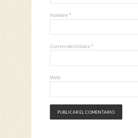
Nombre
*
Correo electrónico
*
Web