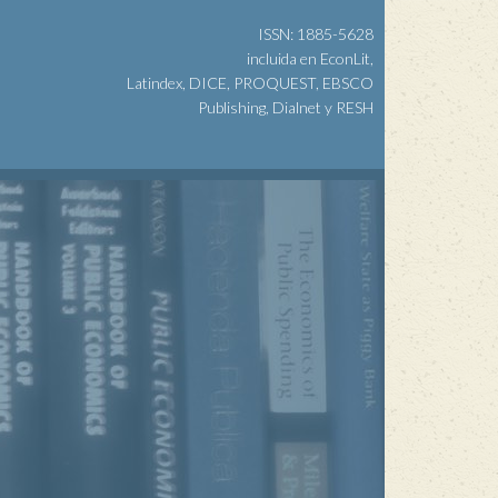
ISSN: 1885-5628
incluida en EconLit,
Latindex, DICE, PROQUEST, EBSCO
Publishing, Dialnet y RESH