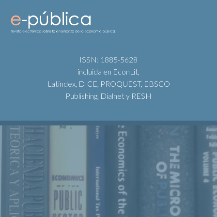
ISSN: 1885-5628
incluida en EconLit,
Latindex, DICE, PROQUEST, EBSCO
Publishing, Dialnet y RESH