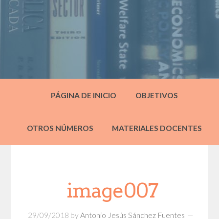
PÁGINA DE INICIO
OBJETIVOS
OTROS NÚMEROS
MATERIALES DOCENTES
image007
29/09/2018
by
Antonio Jesús Sánchez Fuentes