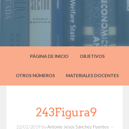
PÁGINA DE INICIO
OBJETIVOS
OTROS NÚMEROS
MATERIALES DOCENTES
243Figura9
22/02/2019
by
Antonio Jesús Sánchez Fuentes