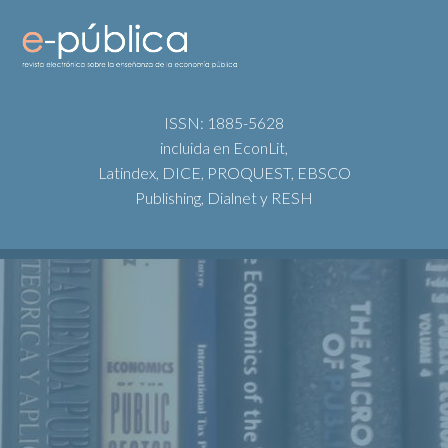
ISSN: 1885-5628
incluida en EconLit,
Latindex, DICE, PROQUEST, EBSCO
Publishing, Dialnet y RESH