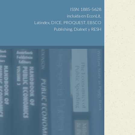
ISSN: 1885-5628
incluida en EconLit,
Latindex, DICE, PROQUEST, EBSCO
Publishing, Dialnet y RESH