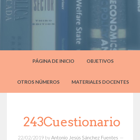
PÁGINA DE INICIO
OBJETIVOS
OTROS NÚMEROS
MATERIALES DOCENTES
243Cuestionario
22/02/2019
by
Antonio Jesús Sánchez Fuentes