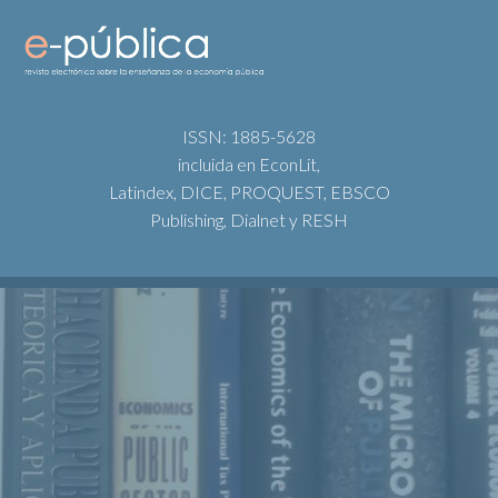
ISSN: 1885-5628
incluida en EconLit,
Latindex, DICE, PROQUEST, EBSCO
Publishing, Dialnet y RESH